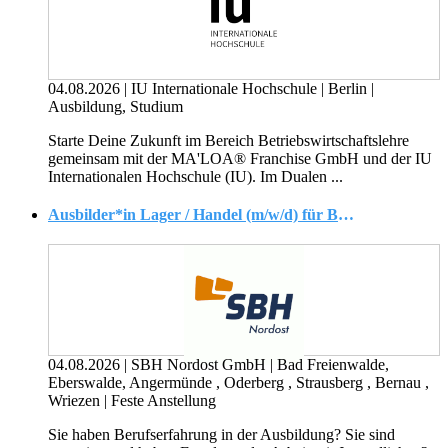
04.08.2026
|
IU Internationale Hochschule
|
Berlin
|
Ausbildung, Studium
Starte Deine Zukunft im Bereich Betriebswirtschaftslehre
gemeinsam mit der MA'LOA® Franchise GmbH und der IU
Internationalen Hochschule (IU). Im Dualen ...
Ausbilder*in Lager / Handel (m/w/d) für Bad Freienwalde gesucht ( Logistikmeister / Fachlagerist / Kaufmann / Kauffrau / Wirtschaftspädagoge / Wirtschaftspädagogin / Fachwirt*in / Betriebswirt*in ..)
04.08.2026
|
SBH Nordost GmbH
|
Bad Freienwalde,
Eberswalde, Angermünde , Oderberg , Strausberg , Bernau ,
Wriezen
|
Feste Anstellung
Sie haben Berufserfahrung in der Ausbildung? Sie sind