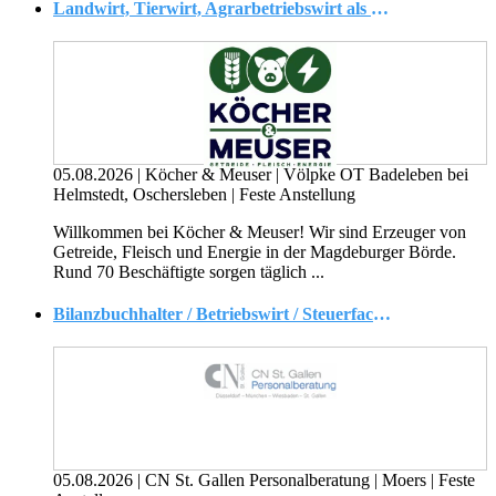
Landwirt, Tierwirt, Agrarbetriebswirt als Teamleitung in der Schweinemast (m/w/d)
05.08.2026
|
Köcher & Meuser
|
Völpke OT Badeleben bei
Helmstedt, Oschersleben
|
Feste Anstellung
Willkommen bei Köcher & Meuser! Wir sind Erzeuger von
Getreide, Fleisch und Energie in der Magdeburger Börde.
Rund 70 Beschäftigte sorgen täglich ...
Bilanzbuchhalter / Betriebswirt / Steuerfachangestellter (m/w/d)
05.08.2026
|
CN St. Gallen Personalberatung
|
Moers
|
Feste