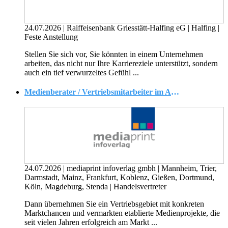
24.07.2026
|
Raiffeisenbank Griesstätt-Halfing eG
|
Halfing
|
Feste Anstellung
Stellen Sie sich vor, Sie könnten in einem Unternehmen
arbeiten, das nicht nur Ihre Karriereziele unterstützt, sondern
auch ein tief verwurzeltes Gefühl ...
Medienberater / Vertriebsmitarbeiter im Außendienst als selbstständiger Handelsvertreter (m/w/d) nach § 84 I HGB
24.07.2026
|
mediaprint infoverlag gmbh
|
Mannheim, Trier,
Darmstadt, Mainz, Frankfurt, Koblenz, Gießen, Dortmund,
Köln, Magdeburg, Stenda
|
Handelsvertreter
Dann übernehmen Sie ein Vertriebsgebiet mit konkreten
Marktchancen und vermarkten etablierte Medienprojekte, die
seit vielen Jahren erfolgreich am Markt ...