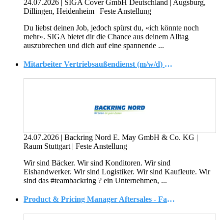
24.07.2026
|
SIGA Cover GmbH Deutschland
|
Augsburg,
Dillingen, Heidenheim
|
Feste Anstellung
Du liebst deinen Job, jedoch spürst du, «ich könnte noch
mehr». SIGA bietet dir die Chance aus deinem Alltag
auszubrechen und dich auf eine spannende ...
Mitarbeiter Vertriebsaußendienst (m/w/d) Bäckereibedarf Raum Stuttgart
24.07.2026
|
Backring Nord E. May GmbH & Co. KG
|
Raum Stuttgart
|
Feste Anstellung
Wir sind Bäcker. Wir sind Konditoren. Wir sind
Eishandwerker. Wir sind Logistiker. Wir sind Kaufleute. Wir
sind das #teambackring ? ein Unternehmen, ...
Product & Pricing Manager Aftersales - Fachwirt / Betriebswirt (m/w/d) Industrie, Wirtschaft, Business Management, Absatz, Marketing, Vertrieb o. ä. ? Bewegungssteuerung