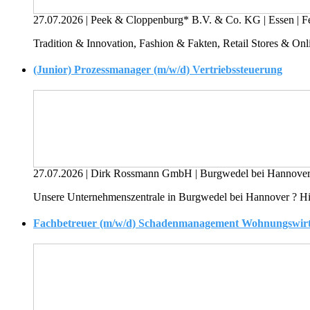
27.07.2026
|
Peek & Cloppenburg* B.V. & Co. KG
|
Essen
|
Fe
Tradition & Innovation, Fashion & Fakten, Retail Stores & On
(Junior) Prozessmanager (m/w/d) Vertriebssteuerung
27.07.2026
|
Dirk Rossmann GmbH
|
Burgwedel bei Hannove
Unsere Unternehmenszentrale in Burgwedel bei Hannover ? Hi
Fachbetreuer (m/w/d) Schadenmanagement Wohnungswirt