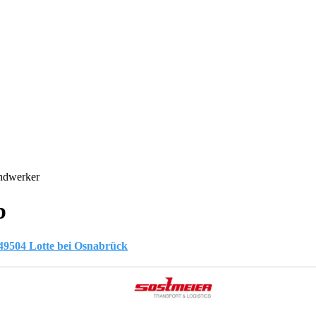
andwerker
b
 49504 Lotte bei Osnabrück