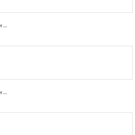
 ...
 ...