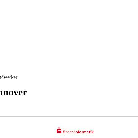
andwerker
nnover