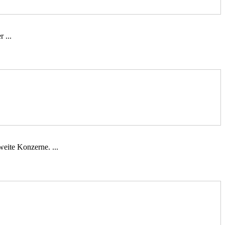
 ...
eite Konzerne. ...