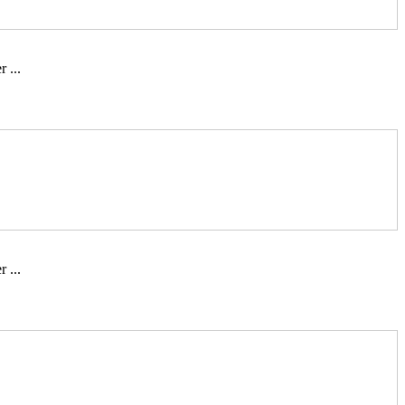
 ...
 ...