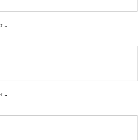
 ...
 ...