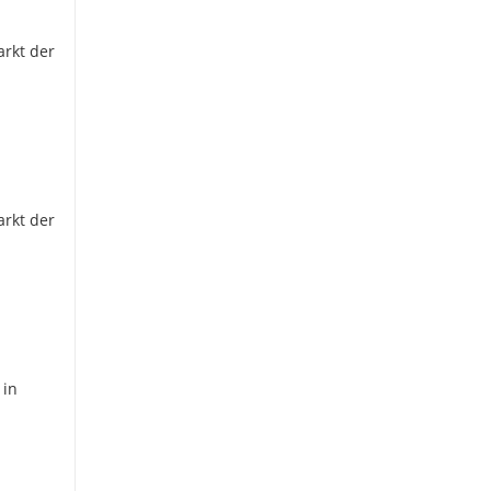
arkt der
arkt der
 in