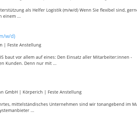
erstützung als Helfer Logistik (m/w/d) Wenn Sie flexibel sind, gern
 einem ...
(m/w/d)
im
|
Feste Anstellung
ut vor allem auf eines: Den Einsatz aller Mitarbeiter:innen -
en Kunden. Denn nur mit ...
mann GmbH
|
Körperich
|
Feste Anstellung
führtes, mittelständisches Unternehmen sind wir tonangebend im M
stemanbieter ...