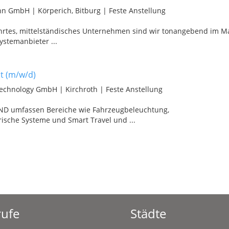
mann GmbH
|
Körperich, Bitburg
|
Feste Anstellung
führtes, mittelständisches Unternehmen sind wir tonangebend im M
stemanbieter ...
st (m/w/d)
Technology GmbH
|
Kirchroth
|
Feste Anstellung
IND umfassen Bereiche wie Fahrzeugbeleuchtung,
sche Systeme und Smart Travel und ...
ufe
Städte