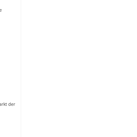
e
arkt der