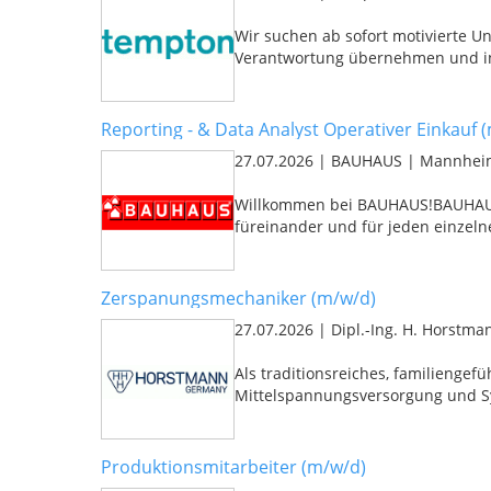
Wir suchen ab sofort motivierte Unt
Verantwortung übernehmen und in
Reporting - & Data Analyst Operativer Einkauf 
27.07.2026
|
BAUHAUS
|
Mannhe
Willkommen bei BAUHAUS!BAUHAUS ba
füreinander und für jeden einzeln
Zerspanungsmechaniker (m/w/d)
27.07.2026
|
Dipl.-Ing. H. Horst
Als traditionsreiches, familienge
Mittelspannungsversorgung und Sy
Produktionsmitarbeiter (m/w/d)