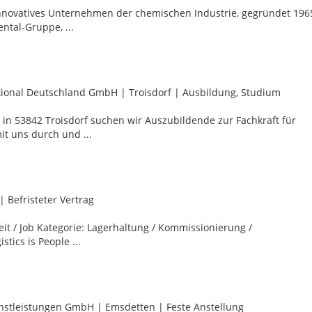
nnovatives Unternehmen der chemischen Industrie, gegründet 196
ntal-Gruppe, ...
ational Deutschland GmbH
|
Troisdorf
|
Ausbildung, Studium
 in 53842 Troisdorf suchen wir Auszubildende zur Fachkraft für
mit uns durch und ...
|
Befristeter Vertrag
llzeit / Job Kategorie: Lagerhaltung / Kommissionierung /
stics is People ...
enstleistungen GmbH
|
Emsdetten
|
Feste Anstellung