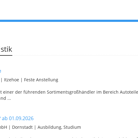
stik
e
H
|
Itzehoe
|
Feste Anstellung
it einer der führenden Sortimentsgroßhändler im Bereich Autoteile
nd ...
? ab 01.09.2026
GmbH
|
Dornstadt
|
Ausbildung, Studium