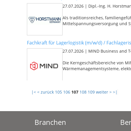
27.07.2026
|
Dipl.-Ing. H. Horst
Als traditionsreiches, familienge
Mittelspannungsversorgung und Sy
Fachkraft für Lagerlogistik (m/w/d) / Fachlageri
27.07.2026
|
MIND Business and 
Die Kerngeschäftsbereiche von M
Wärmemanagementsysteme, elektri
|<
< zurück
105
106
107
108
109
weiter >
>|
Branchen
Ber