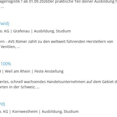
agerlogistik ? ab 01.09.2026Der praktische Teil deiner Ausbildung f
...
/w/d)
o. KG
|
Grafenau
|
Ausbildung, Studium
rn - AVS Römer zählt zu den weltweit führenden Herstellern von
entilen, ...
- 100%
H
|
Weil am Rhein
|
Feste Anstellung
bliertes, schnell wachsendes Handelsunternehmen auf dem Gebiet d
en in der Schweiz, ...
/d)
o. KG
|
Kornwestheim
|
Ausbildung, Studium