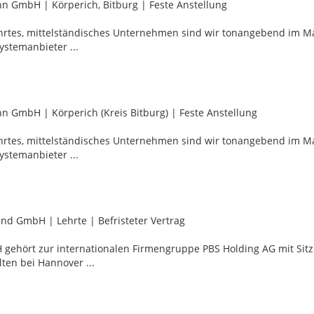
mann GmbH
|
Körperich, Bitburg
|
Feste Anstellung
führtes, mittelständisches Unternehmen sind wir tonangebend im M
stemanbieter ...
mann GmbH
|
Körperich (Kreis Bitburg)
|
Feste Anstellung
führtes, mittelständisches Unternehmen sind wir tonangebend im M
stemanbieter ...
land GmbH
|
Lehrte
|
Befristeter Vertrag
gehört zur internationalen Firmengruppe PBS Holding AG mit Sitz
ten bei Hannover ...