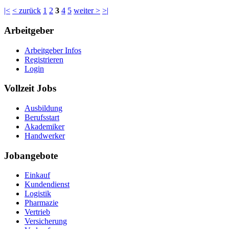
|<
< zurück
1
2
3
4
5
weiter >
>|
Arbeitgeber
Arbeitgeber Infos
Registrieren
Login
Vollzeit Jobs
Ausbildung
Berufsstart
Akademiker
Handwerker
Jobangebote
Einkauf
Kundendienst
Logistik
Pharmazie
Vertrieb
Versicherung