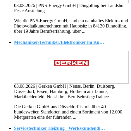
03.08.2026
|
PNS-Energy GmbH
|
Dingolfing bei Landshut
|
Feste Anstellung
Wir, die PNS-Energy GmbH, sind ein namhaftes Elektro- und
Photovoltaikunternehmen mit Hauptsitz in 84130 Dingolfing,
über 19 Jahre Berufserfahrung, über ...
Mechaniker/Techniker/Elektroniker im Kundendienst (gn)
03.08.2026
|
Gerken GmbH
|
Neuss, Berlin, Duisburg,
Düsseldorf, Essen, Hamburg, Hofheim am Taunus,
Marktheidenfeld, Neu-Ulm
|
Berufseinstieg/Trainee
Die Gerken GmbH aus Düsseldorf ist mit über 40
bundesweiten Standorten und einem Sortiment von 12.000
Mietgeräten eine der führenden ...
Servicetechniker Heizung - Werkskundendienst / Wärmepumpe / Montage (m/w/d)