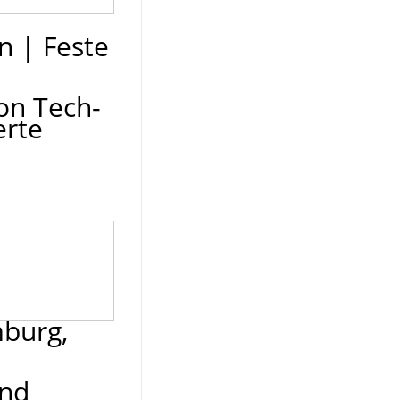
en
|
Feste
on Tech-
erte
mburg,
und