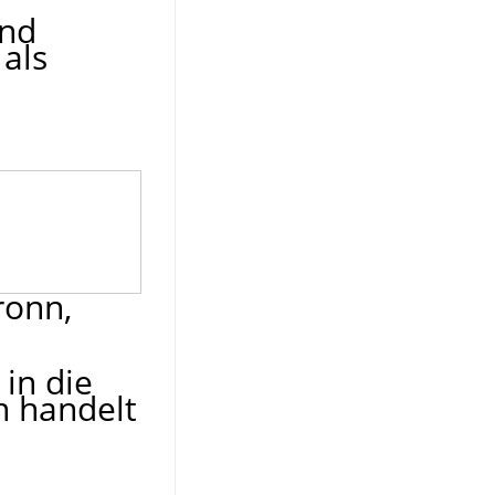
und
als
ronn,
in die
n handelt