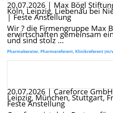
20.07.2026
|
Max Bögl Stiftu
Köln, Leipzig, Liebenau bei 
|
Feste Anstellung
Wir ? die Firmengruppe Max Bö
erwirtschaften gemeinsam ein
und sind stolz ...
20.07.2026
|
Careforce Gmb
Leipzig, München, Stuttgart,
Feste Anstellung