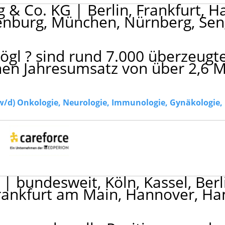
ng & Co. KG
|
Berlin, Frankfurt, 
Nienburg, München, Nürnberg, Se
gl ? sind rund 7.000 überzeugte
en Jahresumsatz von über 2,6 M
H
|
bundesweit, Köln, Kassel, Berl
 Frankfurt am Main, Hannover, 