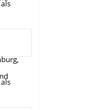
als
mburg,
und
als