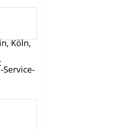
in, Köln,
t
-Service-