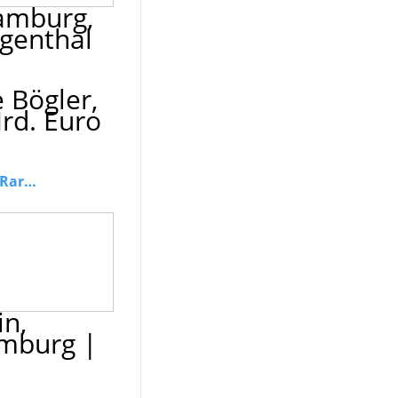
Hamburg,
ngenthal
 Bögler,
rd. Euro
Pharmaberater, Pharmareferent, Klinikreferent (m/w/d) Onkologie, Neurologie, Immunologie, Gynäkologie, Rare Disease, Diabetes ? in Direktvermittlung
in,
Hamburg
|