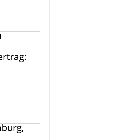
m
ertrag:
mburg,