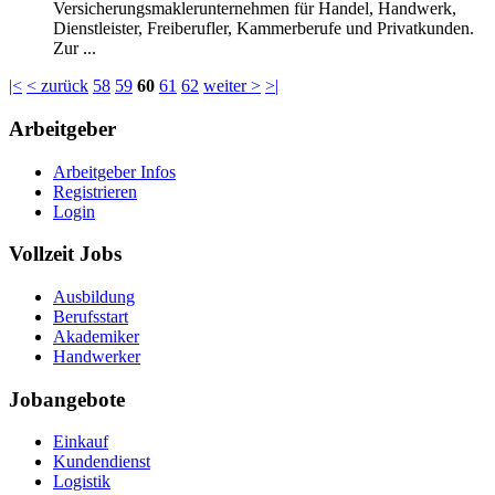
Versicherungsmaklerunternehmen für Handel, Handwerk,
Dienstleister, Freiberufler, Kammerberufe und Privatkunden.
Zur ...
|<
< zurück
58
59
60
61
62
weiter >
>|
Arbeitgeber
Arbeitgeber Infos
Registrieren
Login
Vollzeit Jobs
Ausbildung
Berufsstart
Akademiker
Handwerker
Jobangebote
Einkauf
Kundendienst
Logistik