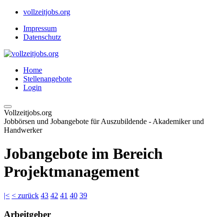
vollzeitjobs.org
Impressum
Datenschutz
Home
Stellenangebote
Login
Vollzeitjobs.org
Jobbörsen und Jobangebote für Auszubildende - Akademiker und
Handwerker
Jobangebote im Bereich
Projektmanagement
|<
< zurück
43
42
41
40
39
Arbeitgeber