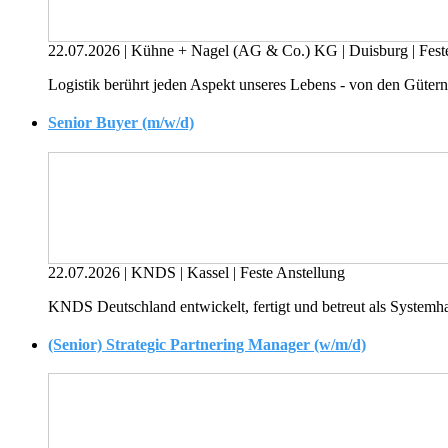
22.07.2026
|
Kühne + Nagel (AG & Co.) KG
|
Duisburg
|
Fest
Logistik berührt jeden Aspekt unseres Lebens - von den Gütern,
Senior Buyer (m/w/d)
22.07.2026
|
KNDS
|
Kassel
|
Feste Anstellung
KNDS Deutschland entwickelt, fertigt und betreut als Systemha
(Senior) Strategic Partnering Manager (w/m/d)