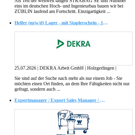
Als Teil der weltweit tätigen STRABAG SE und Nummer
eins im deutschen Hoch- und Ingenieurbau bauen wir bei
ZÜBLIN laufend am Fortschritt. Einzigartigkeit ...
Helfer (m/w/d) Lager - mit Staplerschein - 18,38 ? brutto / Stunde
25.07.2026
|
DEKRA Arbeit GmbH
|
Holzgerlingen
|
Sie sind auf der Suche nach mehr als nur einem Job - Sie
möchten einen Ort finden, an dem Ihre Fähigkeiten nicht nur
gefragt, sondern auch ...
Exportmanager / Export Sales Manager / Manager Vertrieb Innendienst (m/w/d) ab sofort