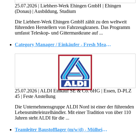
25.07.2026
|
Liebherr-Werk Ehingen GmbH
|
Ehingen
(Donau)
|
Ausbildung, Studium
Die Liebherr-Werk Ehingen GmbH zählt zu den weltweit
führenden Herstellern von Fahrzeugkranen. Das Programm
umfasst Teleskop- und Gittermastkrane auf ...
Category Manager / Einkäufer - Fresh Meat & Fish (w/m/d)
25.07.2026
|
ALDI Einkauf SE & Co. oHG
|
Essen, D-PLZ
45
|
Feste Anstellung
Die Unternehmensgruppe ALDI Nord ist einer der führenden
Lebensmitteleinzelhändler. Mit einer Tradition von über 110
Jahren steht ALDI für die ...
Teamleiter Baustofflager (m/w/d) - Mülheim-Kärlich